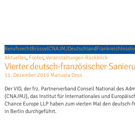
Berufsrecht
Brüssel
CNAJMJ
Deutschland
Frankreich
Insol
Aktuelles
,
Footer
,
Veranstaltungen-Rückblick
Vierter deutsch-französischer Sanier
11. Dezember 2019
Manuela Doss
Der VID, der frz. Partnerverband Conseil National des Adm
(CNAJMJ), das Institut für Internationales und Europäisch
Chance Europe LLP haben zum vierten Mal den deutsch-f
in Berlin durchgeführt.