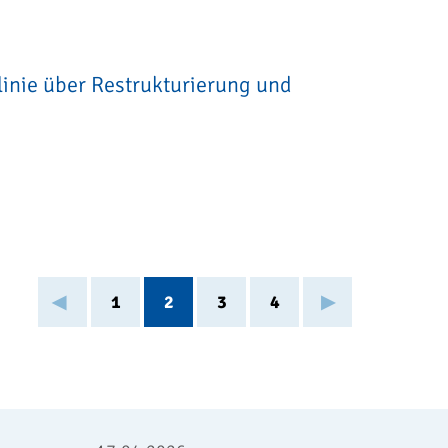
inie über Restrukturierung und
1
2
3
4