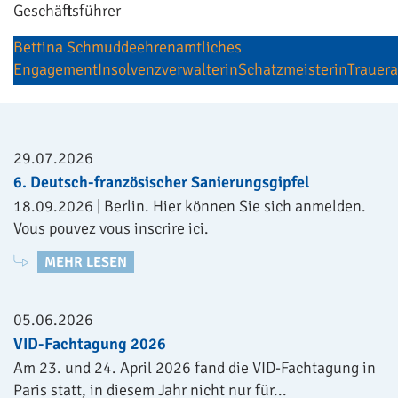
Geschäftsführer
Bettina Schmudde
ehrenamtliches
Engagement
Insolvenzverwalterin
Schatzmeisterin
Trauer
29.07.2026
6. Deutsch-französischer Sanierungsgipfel
18.09.2026 | Berlin. Hier können Sie sich anmelden.
Vous pouvez vous inscrire ici.
MEHR LESEN
05.06.2026
VID-Fachtagung 2026
Am 23. und 24. April 2026 fand die VID-Fachtagung in
Paris statt, in diesem Jahr nicht nur für...