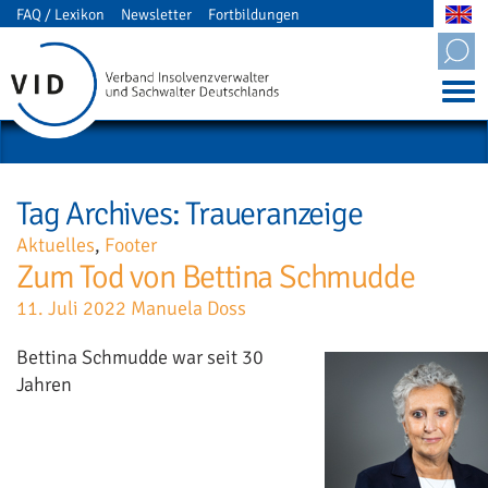
FAQ / Lexikon
Newsletter
Fortbildungen
Mitgliederbereich
Tag Archives: Traueranzeige
Aktuelles
,
Footer
Zum Tod von Bettina Schmudde
11. Juli 2022
Manuela Doss
Bettina Schmudde war seit 30
Jahren