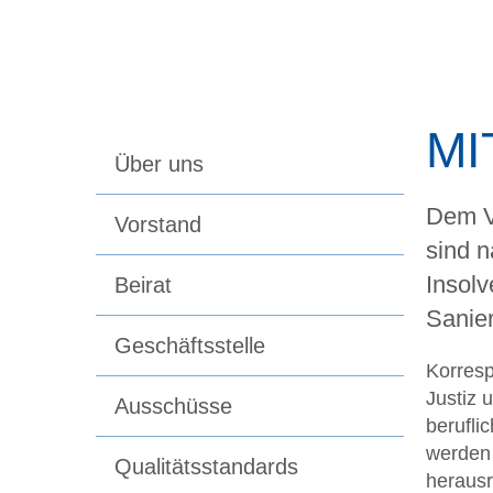
MI
Über uns
Dem Ve
Vorstand
sind n
Insolv
Beirat
Sanier
Geschäftsstelle
Korresp
Justiz 
Ausschüsse
berufli
werden 
Qualitätsstandards
heraus